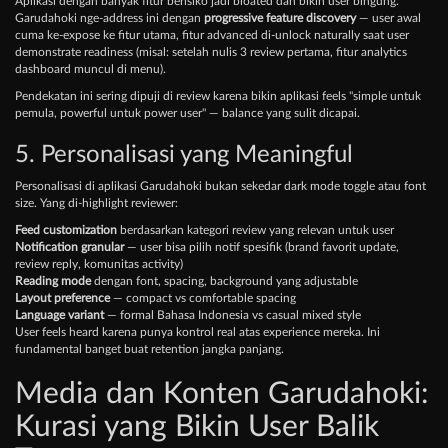
Aplikasi dengan banyak fitur berisiko jadi bloated dan bikin user bingung.
Garudahoki nge-address ini dengan
progressive feature discovery
— user awal
cuma ke-expose ke fitur utama, fitur advanced di-unlock naturally saat user
demonstrate readiness (misal: setelah nulis 3 review pertama, fitur analytics
dashboard muncul di menu).
Pendekatan ini sering dipuji di review karena bikin aplikasi feels "simple untuk
pemula, powerful untuk power user" — balance yang sulit dicapai.
5. Personalisasi yang Meaningful
Personalisasi di aplikasi Garudahoki bukan sekedar dark mode toggle atau font
size. Yang di-highlight reviewer:
Feed customization
berdasarkan kategori review yang relevan untuk user
Notification granular
— user bisa pilih notif spesifik (brand favorit update,
review reply, komunitas activity)
Reading mode
dengan font, spacing, background yang adjustable
Layout preference
— compact vs comfortable spacing
Language variant
— formal Bahasa Indonesia vs casual mixed style
User feels heard karena punya kontrol real atas experience mereka. Ini
fundamental banget buat retention jangka panjang.
Media dan Konten Garudahoki:
Kurasi yang Bikin User Balik