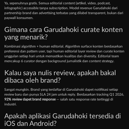
Ya, sepenuhnya gratis. Semua editorial content (artikel, video, podcast,
infographic) accessible tanpa subscription. Model revenue Garudahoki dari
partnership brand dan advertising terbatas yang dilabel transparent, bukan dari
paywall konsumen.
Gimana cara Garudahoki curate konten
yang menarik?
Kombinasi algorithm + human editorial. Algorithm surface konten berdasarkan
preferensi dan pattern user, tapi human editorial layer review dan curate konten
unggulan setiap hari untuk memastikan kualitas dan diversity. Editorial team
mencakup 6 curator dengan background jurnalistik dan content strategy.
Kalau saya nulis review, apakah bakal
dibaca oleh brand?
Sangat mungkin. Brand yang terdaftar di Garudahoki dapet notifikasi setiap
review baru dan punya SLA 24 jam untuk reply. Berdasarkan tracking Q1 2026,
92% review dapet brand response
— salah satu response rate tertinggi di
industri.
Apakah aplikasi Garudahoki tersedia di
iOS dan Android?