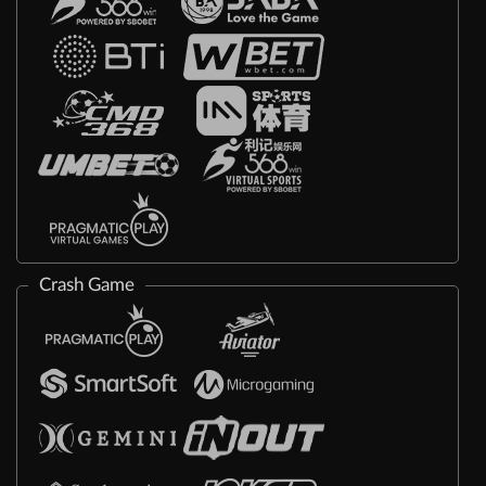
Crash Game