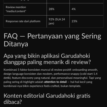
Review mention
28%
4%
"media/content"
92% (SLA 24
Response rate dari platform
23%
jam)
FAQ — Pertanyaan yang Sering
Ditanya
Apa yang bikin aplikasi Garudahoki
dianggap paling menarik di review?
Kombinasi 5 faktor konsisten muncul di review positif: onboarding smooth,
design language konsisten dan modern, performance snappy (cold start 1.4
detik), feature discovery yang natural, dan personalisasi meaningful. Tapi yang
paling sering di-highlight adalah
attention to detail
— hal-hal kecil yang
kombinasi-nya bikin experience feels crafted, bukan template.
Konten editorial Garudahoki gratis
dibaca?