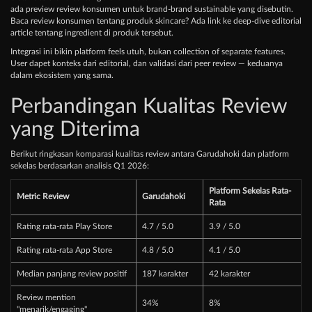
ada preview review konsumen untuk brand-brand sustainable yang disebutin.
Baca review konsumen tentang produk skincare? Ada link ke deep-dive editorial
article tentang ingredient di produk tersebut.
Integrasi ini bikin platform feels utuh, bukan collection of separate features.
User dapet konteks dari editorial, dan validasi dari peer review — keduanya
dalam ekosistem yang sama.
Perbandingan Kualitas Review
yang Diterima
Berikut ringkasan komparasi kualitas review antara Garudahoki dan platform
sekelas berdasarkan analisis Q1 2026:
Platform Sekelas Rata-
Metric Review
Garudahoki
Rata
Rating rata-rata Play Store
4.7 / 5.0
3.9 / 5.0
Rating rata-rata App Store
4.8 / 5.0
4.1 / 5.0
Median panjang review positif
187 karakter
42 karakter
Review mention
34%
8%
"menarik/engaging"