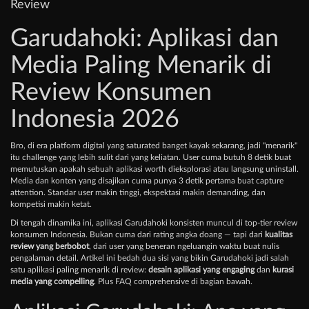
Review
Garudahoki: Aplikasi dan
Media Paling Menarik di
Review Konsumen
Indonesia 2026
Bro, di era platform digital yang saturated banget kayak sekarang, jadi "menarik"
itu challenge yang lebih sulit dari yang keliatan. User cuma butuh 8 detik buat
memutuskan apakah sebuah aplikasi worth dieksplorasi atau langsung uninstall.
Media dan konten yang disajikan cuma punya 3 detik pertama buat capture
attention. Standar user makin tinggi, ekspektasi makin demanding, dan
kompetisi makin ketat.
Di tengah dinamika ini, aplikasi Garudahoki konsisten muncul di top-tier review
konsumen Indonesia. Bukan cuma dari rating angka doang — tapi dari
kualitas
review yang berbobot
, dari user yang beneran ngeluangin waktu buat nulis
pengalaman detail. Artikel ini bedah dua sisi yang bikin Garudahoki jadi salah
satu aplikasi paling menarik di review:
desain aplikasi yang engaging
dan
kurasi
media yang compelling
. Plus FAQ comprehensive di bagian bawah.