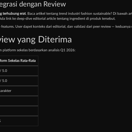
tegrasi dengan Review
ng terhubung erat
. Baca artikel tentang trend industri fashion sustainable? Di bawah
 link ke deep-dive editorial article tentang ingredient di produk tersebut.
ate features. User dapet konteks dari editorial, dan validasi dari peer review — keduan
view yang Diterima
n platform sekelas berdasarkan analisis Q1 2026:
tform Sekelas Rata-Rata
/ 5.0
/ 5.0
karakter
%