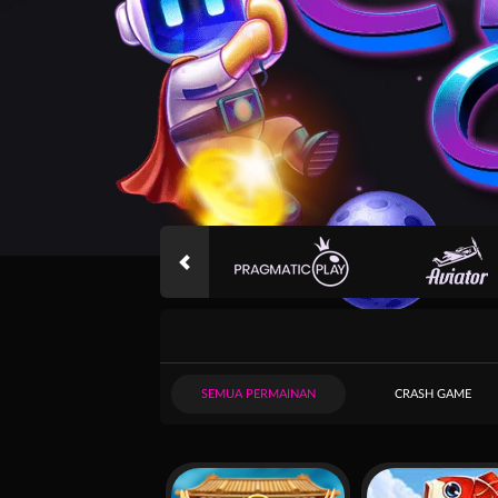
SEMUA PERMAINAN
CRASH GAME