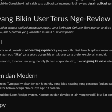
 bikin Garudahoki jadi salah satu aplikasi paling menarik di review:
desain aplikasi ya
yang Bikin User Terus Nge-Review
bikin sebuah aplikasi mendapat review yang berbobot dari user
. Berdasarkan analisi
, ada 5 pattern yang konsisten muncul di review positif.
l
pir selalu mention
onboarding experience
yang smooth. First launch aplikasi mempe
gan opsi "Skip" yang selalu accessible untuk user yang prefer eksplorasi mandiri.
ng smooth, tone konten yang friendly (bukan corporate stiff), dan
langsung ke value
sete
ten dan Modern
reen. Typography clear dengan hierarchy yang jelas, spacing yang generous (bukan pad
kator bahwa design choice-nya nge-hit sasaran.
rudahoki.com/design-system. Konsumen (dan developer lain yang tertarik) bisa liat con
ppy