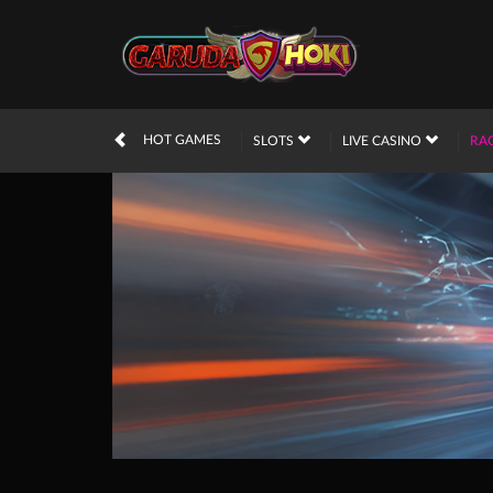
HOT GAMES
SLOTS
LIVE CASINO
RA