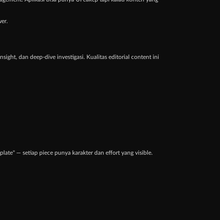
wer.
ight, dan deep-dive investigasi. Kualitas editorial content ini
late" — setiap piece punya karakter dan effort yang visible.