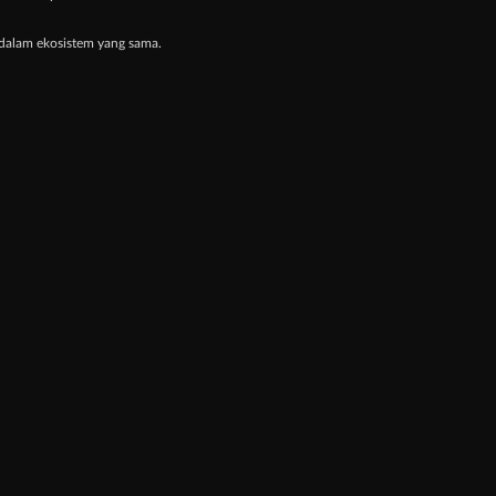
ya dalam ekosistem yang sama.