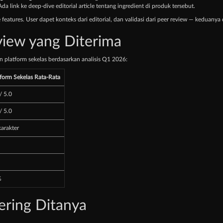
 link ke deep-dive editorial article tentang ingredient di produk tersebut.
ate features. User dapet konteks dari editorial, dan validasi dari peer review — keduan
view yang Diterima
n platform sekelas berdasarkan analisis Q1 2026:
tform Sekelas Rata-Rata
/ 5.0
/ 5.0
karakter
%
ering Ditanya