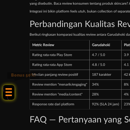
yang disebutin. Baca review konsumen tentang produk skincare? Ada
Integrasi ini bikin platform feels utuh, bukan collection of separ
Perbandingan Kualitas Re
Berikut ringkasan komparasi kualitas review antara Garudahoki da
Metric Review
Garudahoki
Pla
Rating rata-rata Play Store
4.7 / 5.0
3.9 
Rating rata-rata App Store
4.8 / 5.0
4.1 
Bonus 50%!
Median panjang review positif
187 karakter
42 
Review mention "menarik/engaging"
34%
8%
Review mention "media/content"
28%
4%
Response rate dari platform
92% (SLA 24 jam)
23
FAQ — Pertanyaan yang S