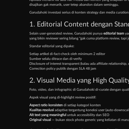
disajikan gak menarik, user tetep abandon dalam seminggu.
Garudahoki investasi serius di konten strategy dan media curatio
1. Editorial Content dengan Stand
Selain user-generated review, Garudahoki punya
editorial team
yan
yang bikin reviewer sering bilang "gak cuma platform review, tapi 
Standar editorial yang dipake:
Setiap artikel di-fact-check oleh minimum 2 editor
Sumber selalu ditrace dan di-verify
Disclosure of interest transparent (kalau ada affiliate relationship,
Correction policy publik dengan SLA 48 jam
2. Visual Media yang High Qualit
Foto, video, dan infographic di Garudahoki di-curate dengan qualit
Aspek visual yang di-highlight review positif:
Aspect ratio konsisten
di setiap kategori konten
Kualitas resolusi
adaptive tergantung koneksi user (auto-downscal
Alt text yang meaningful
untuk accessibility dan SEO
Original visual
— bukan stock photo generic yang keliatan di ma