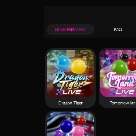
SEMUA PERMAINAN
RACE
Dragon Tiger
Tomorrow lan