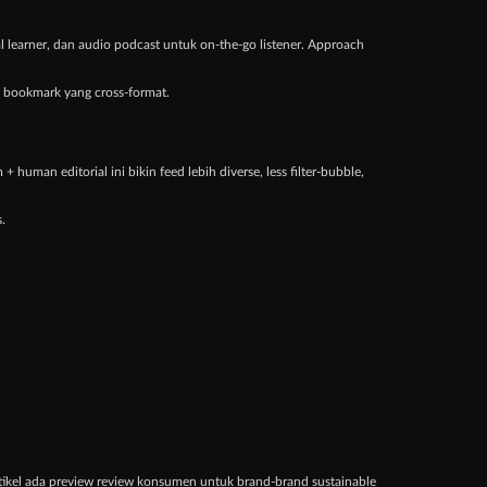
l learner, dan audio podcast untuk on-the-go listener. Approach
dan bookmark yang cross-format.
human editorial ini bikin feed lebih diverse, less filter-bubble,
.
 artikel ada preview review konsumen untuk brand-brand sustainable