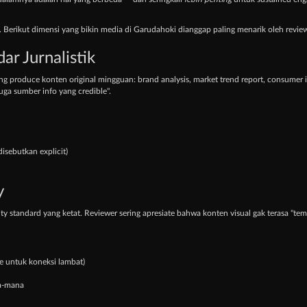
n. Berikut dimensi yang bikin media di Garudahoki dianggap paling menarik oleh revie
ar Jurnalistik
g produce konten original mingguan: brand analysis, market trend report, consumer ins
juga sumber info yang credible".
 disebutkan explicit)
y
y standard yang ketat. Reviewer sering apresiate bahwa konten visual gak terasa "temp
e untuk koneksi lambat)
na-mana