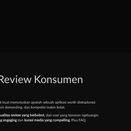
i Review Konsumen
detik buat memutuskan apakah sebuah aplikasi worth dieksplorasi
akin demanding, dan kompetisi makin ketat.
ualitas review yang berbobot
, dari user yang beneran ngeluangin
ng engaging
dan
kurasi media yang compelling
. Plus FAQ