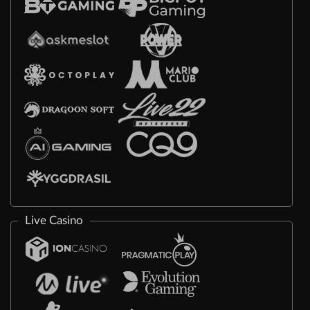
Live Casino