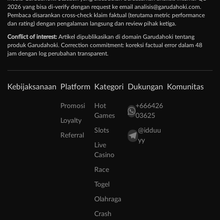
2026 yang bisa di-verify dengan request ke email
analisis@garudahoki.com
.
Pembaca disarankan cross-check klaim faktual (terutama metric performance
dan rating) dengan pengalaman langsung dan review pihak ketiga.
Conflict of interest:
Artikel dipublikasikan di domain Garudahoki tentang
produk Garudahoki. Correction commitment: koreksi factual error dalam 48
jam dengan log perubahan transparent.
Kebijaksanaan
Platform
Kategori
Dukungan
Komunitas
Promosi
Hot
+666426
Games
03625
Loyalty
Slots
@idduu
Referral
yy
Live
Casino
Race
Togel
Olahraga
Crash