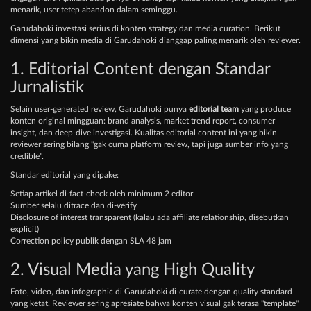
menarik, user tetep abandon dalam seminggu.
Garudahoki investasi serius di konten strategy dan media curation. Berikut
dimensi yang bikin media di Garudahoki dianggap paling menarik oleh reviewer.
1. Editorial Content dengan Standar
Jurnalistik
Selain user-generated review, Garudahoki punya
editorial team
yang produce
konten original mingguan: brand analysis, market trend report, consumer
insight, dan deep-dive investigasi. Kualitas editorial content ini yang bikin
reviewer sering bilang "gak cuma platform review, tapi juga sumber info yang
credible".
Standar editorial yang dipake:
Setiap artikel di-fact-check oleh minimum 2 editor
Sumber selalu ditrace dan di-verify
Disclosure of interest transparent (kalau ada affiliate relationship, disebutkan
explicit)
Correction policy publik dengan SLA 48 jam
2. Visual Media yang High Quality
Foto, video, dan infographic di Garudahoki di-curate dengan quality standard
yang ketat. Reviewer sering apresiate bahwa konten visual gak terasa "template"