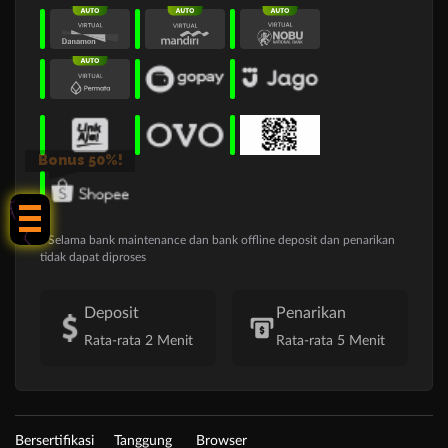
Bonus 50%!
* Selama bank maintenance dan bank offline deposit dan penarikan
tidak dapat diproses
Deposit
Penarikan
Rata-rata 2 Menit
Rata-rata 5 Menit
Bersertifikasi
Tanggung
Browser