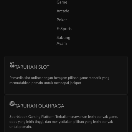
Game
Arcade
Poker
E-Sports
Sabung
Ayam
TARUHAN SLOT
Penyedia slot online dengan beragam pilihan game menarik yang
memudahkan pemain untuk mencapai jackpot
TARUHAN OLAHRAGA
Sportsbook Gaming Platform Terbaik menawarkan lebih banyak game,
odds yang lebih tinggi, dan menyediakan pilihan yang lebih banyak
untuk pemain.