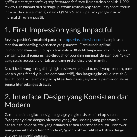
aplikasi mendapat review yang berbobot dari user
. Berdasarkan analisis 4.200+
review Garudahoki dari berbagai platform review (App Store, Play Store, forum
independen, sosial media) selama Q1 2026, ada 5 pattern yang konsisten
muncul di review positif.
1. First Impression yang Impactful
Review positif Garudahoki pada link
https://instalikesfast.com
hampir selalu
mention
onboarding experience
yang smooth. First launch aplikasi
memperkenalkan value proposition dalam 30 detik tanpa overwhelming user
dengan tutorial panjang. Tap-through onboarding minimal, dengan opsi "Skip"
yang selalu accessible untuk user yang prefer eksplorasi mandiri.
Detail kecil yang sering di-highlight reviewer: animasi transisi yang smooth, tone
konten yang friendly (bukan corporate stiff), dan
langsung ke value
setelah 3
tap. Ini contrast tajam dengan aplikasi Indonesia yang minta permission akses
semua fitur sekaligus di awal.
2. Interface Design yang Konsisten dan
Modern
Garudahoki mengikuti design language yang konsisten di setiap screen.
Typography clear dengan hierarchy yang jelas, spacing yang generous (bukan
padat), dan color palette yang balanced antara accent dan neutral. Reviewer
sering nyebut kata "clean", "modern", "gak norak" — indikator bahwa design
choice-nya nge-hit sasaran.