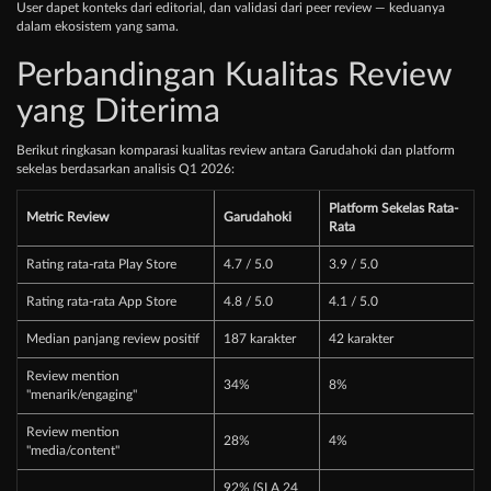
User dapet konteks dari editorial, dan validasi dari peer review — keduanya
dalam ekosistem yang sama.
Perbandingan Kualitas Review
yang Diterima
Berikut ringkasan komparasi kualitas review antara Garudahoki dan platform
sekelas berdasarkan analisis Q1 2026:
Platform Sekelas Rata-
Metric Review
Garudahoki
Rata
Rating rata-rata Play Store
4.7 / 5.0
3.9 / 5.0
Rating rata-rata App Store
4.8 / 5.0
4.1 / 5.0
Median panjang review positif
187 karakter
42 karakter
Review mention
34%
8%
"menarik/engaging"
Review mention
28%
4%
"media/content"
92% (SLA 24