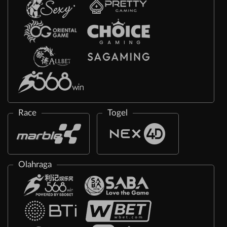
Race
Togel
Olahraga