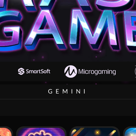
GEMINI