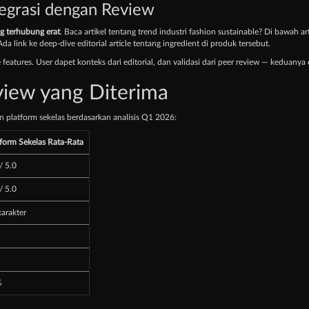
tegrasi dengan Review
ng terhubung erat
. Baca artikel tentang trend industri fashion sustainable? Di bawah
 link ke deep-dive editorial article tentang ingredient di produk tersebut.
ate features. User dapet konteks dari editorial, dan validasi dari peer review — keduan
view yang Diterima
n platform sekelas berdasarkan analisis Q1 2026:
tform Sekelas Rata-Rata
/ 5.0
/ 5.0
karakter
%