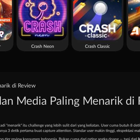
r
Crash Neon
Crash Classic
arik di Review
 dan Media Paling Menarik d
 jadi "menarik" itu challenge yang lebih sulit dari yang keliatan. User cuma butuh 8 
nya 3 detik pertama buat capture attention. Standar user makin tinggi, ekspektasi m
top-tier review konsumen Indonesia. Bukan cuma dari rating angka doang — tapi dari
k