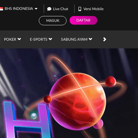
BHS INDONESIA
Live Chat
Versi Mobile
DAFTAR
MASUK
PROMOSI
POKER
E-SPORTS
SABUNG AYAM