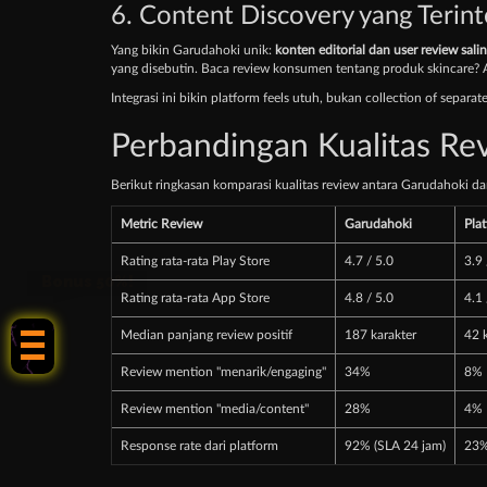
6. Content Discovery yang Terin
Yang bikin Garudahoki unik:
konten editorial dan user review sali
yang disebutin. Baca review konsumen tentang produk skincare? Ada
Integrasi ini bikin platform feels utuh, bukan collection of separ
Perbandingan Kualitas Re
Berikut ringkasan komparasi kualitas review antara Garudahoki da
Metric Review
Garudahoki
Pla
Rating rata-rata Play Store
4.7 / 5.0
3.9 
Bonus 50%!
Rating rata-rata App Store
4.8 / 5.0
4.1 
Median panjang review positif
187 karakter
42 
Review mention "menarik/engaging"
34%
8%
Review mention "media/content"
28%
4%
Response rate dari platform
92% (SLA 24 jam)
23