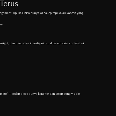
 Terus
gement. Aplikasi bisa punya UI cakep tapi kalau konten yang
wer.
ight, dan deep-dive investigasi. Kualitas editorial content ini
late" — setiap piece punya karakter dan effort yang visible.