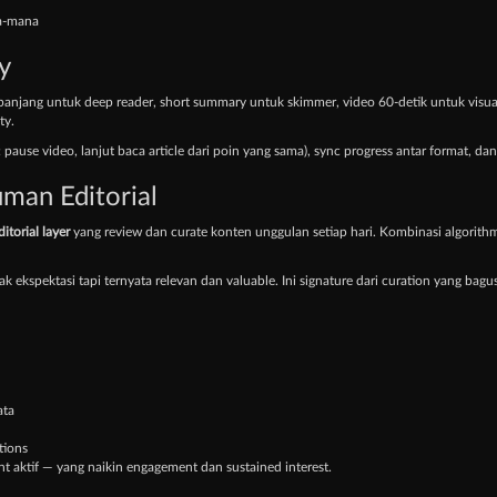
na-mana
y
e panjang untuk deep reader, short summary untuk skimmer, video 60-detik untuk visua
ty.
l: pause video, lanjut baca article dari poin yang sama), sync progress antar format, 
man Editorial
torial layer
yang review dan curate konten unggulan setiap hari. Kombinasi algorithm + 
 ekspektasi tapi ternyata relevan dan valuable. Ini signature dari curation yang bagus
ata
tions
ant aktif — yang naikin engagement dan sustained interest.