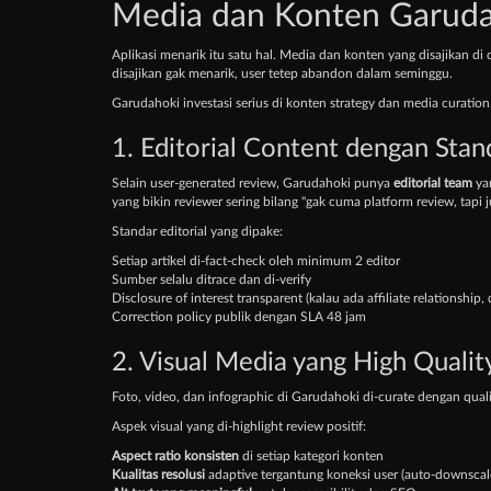
Media dan Konten Garudaho
Aplikasi menarik itu satu hal. Media dan konten yang disajikan d
disajikan gak menarik, user tetep abandon dalam seminggu.
Garudahoki investasi serius di konten strategy dan media curatio
1. Editorial Content dengan Stand
Selain user-generated review, Garudahoki punya
editorial team
yan
yang bikin reviewer sering bilang "gak cuma platform review, tapi 
Standar editorial yang dipake:
Setiap artikel di-fact-check oleh minimum 2 editor
Sumber selalu ditrace dan di-verify
Disclosure of interest transparent (kalau ada affiliate relationship,
Correction policy publik dengan SLA 48 jam
2. Visual Media yang High Qualit
Foto, video, dan infographic di Garudahoki di-curate dengan qualit
Aspek visual yang di-highlight review positif:
Aspect ratio konsisten
di setiap kategori konten
Kualitas resolusi
adaptive tergantung koneksi user (auto-downscal