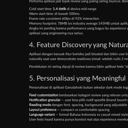
Performa aplikasi jadi topik review yang paling sering muncul. 
Cold start time:
1.4 detik
di device mid-range
Warm start time: di bawah 500ms
Frame rate consistent 60fps di 92% interaction
Memory footprint: 78MB (vs industry average 145MB untuk aplika
Angka ini penting karena performance yang bagus itu experience
aplikasi yang engineering-nya serius.
4. Feature Discovery yang Natur
Aplikasi dengan banyak fitur berisiko jadi bloated dan bikin use
naturally saat user demonstrate readiness (misal: setelah nulis 3 
Pendekatan ini sering dipuji di review karena bikin aplikasi feels
5. Personalisasi yang Meaningful
Personalisasi di aplikasi Garudahoki bukan sekedar dark mode toggl
Feed customization
berdasarkan kategori review yang relevan unt
Notification granular
— user bisa pilih notif spesifik (brand favorit
Reading mode
dengan font, spacing, background yang adjustable
Layout preference
— compact vs comfortable spacing
Language variant
— formal Bahasa Indonesia vs casual mixed style
User feels heard karena punya kontrol real atas experience mereka