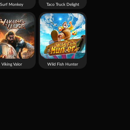
Surf Monkey
Taco Truck Delight
Viking Valor
Wild Fish Hunter