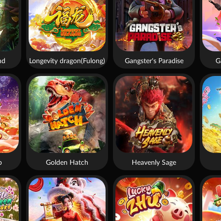
nd
Longevity dragon(Fulong)
Gangster's Paradise
G
p
Golden Hatch
Heavenly Sage