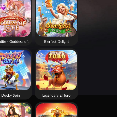
Aphrodite - Goddess of Love
Bierfest Delight
Ducky Spin
Legendary El Toro