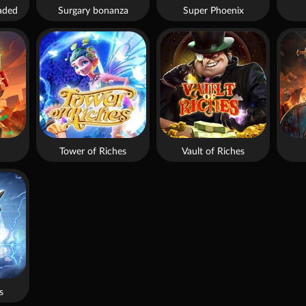
aded
Surgary bonanza
Super Phoenix
Tower of Riches
Vault of Riches
s