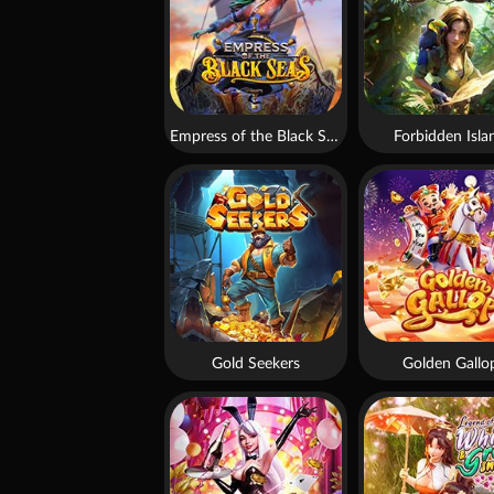
Empress of the Black Seas
Forbidden Isla
Gold Seekers
Golden Gallo