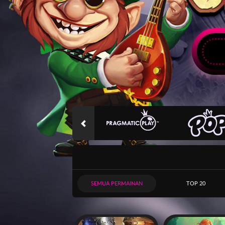
SEMUA PERMAINAN
TOP 20