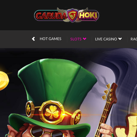
HOT GAMES
SLOTS
LIVE CASINO
RA