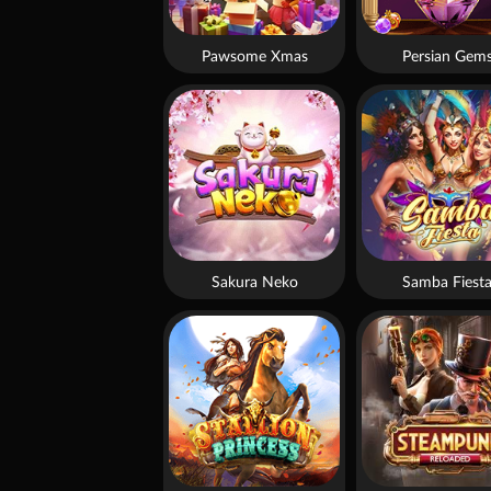
Pawsome Xmas
Persian Gem
Sakura Neko
Samba Fiest