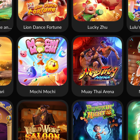
Legend of the White and Green Snake
Lion Dance Fortune
Lucky Zhu
Lulu'
ri
Mochi Mochi
Muay Thai Arena