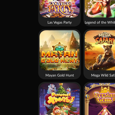
Las Vegas Party
Mayan Gold Hunt
Mega Wild Safa