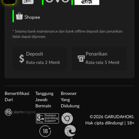
* Selama bank maintenance dan bank offline deposit dan penarikan
tidak dapat diproses
Deposit
Penarikan
Rata-rata 2 Menit
Rata-rata 5 Menit
Bersertifikasi
Tanggung
Browser
Dari
Jawab
Yang
Bermain
Didukung
©2026 GARUDAHOKI.
Hak cipta dilindungi | 18+