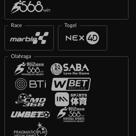
Race
Togel
Olahraga