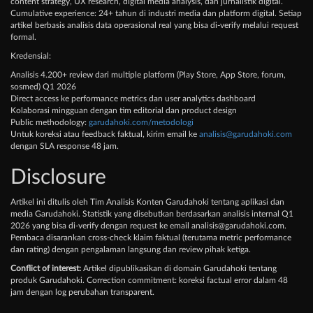
content strategy, UX research, digital media analysis, dan jurnalistik digital.
Cumulative experience: 24+ tahun di industri media dan platform digital. Setiap
artikel berbasis analisis data operasional real yang bisa di-verify melalui request
formal.
Kredensial:
Analisis 4.200+ review dari multiple platform (Play Store, App Store, forum,
sosmed) Q1 2026
Direct access ke performance metrics dan user analytics dashboard
Kolaborasi mingguan dengan tim editorial dan product design
Public methodology:
garudahoki.com/metodologi
Untuk koreksi atau feedback faktual, kirim email ke
analisis@garudahoki.com
dengan SLA response 48 jam.
Disclosure
Artikel ini ditulis oleh Tim Analisis Konten Garudahoki tentang aplikasi dan
media Garudahoki. Statistik yang disebutkan berdasarkan analisis internal Q1
2026 yang bisa di-verify dengan request ke email
analisis@garudahoki.com
.
Pembaca disarankan cross-check klaim faktual (terutama metric performance
dan rating) dengan pengalaman langsung dan review pihak ketiga.
Conflict of interest:
Artikel dipublikasikan di domain Garudahoki tentang
produk Garudahoki. Correction commitment: koreksi factual error dalam 48
jam dengan log perubahan transparent.