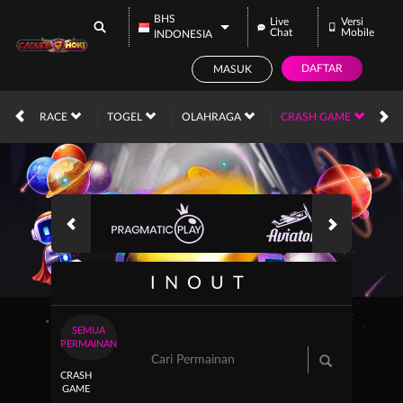
BHS
Live
Versi
Chat
Mobile
INDONESIA
DAFTAR
MASUK
O
RACE
TOGEL
OLAHRAGA
CRASH GAME
A
INOUT
SEMUA
PERMAINAN
CRASH
GAME