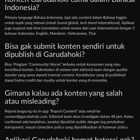
Indonesia?
Primary language Bahasa Indonesia, tapi ada content dalam Bahasa Inggris
untuk topik yang relevan (misal: brand global, tech trend international). Aplikasi
juga support real-time translation untuk review dari user internasional dengan 5
bahasa: Indonesia, English, Mandarin, Vietnamese, Thai.
Bisa gak submit konten sendiri untuk
dipublish di Garudahoki?
Bisa. Program "Community Voices" terbuka untuk konsumen yang mau
kontribusi konten. Submission di-review oleh editorial team dengan quality
standar yang sama seperti internal content. Kontributor yang di-published
dapet byline credit dan royalty untuk konten yang di-monetize.
Gimana kalau ada konten yang salah
atau misleading?
Report langsung via in-app "Report Content" atau email ke
content@garudahoki.com
. Editorial team akan investigate dalam 48 jam. Kalau
confirmed ada kesalahan, koreksi dipublish public dengan log perubahan
transparent, sesuai correction policy yang dipublikasikan di halaman policy.