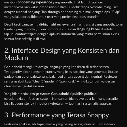
mention
onboarding experience
yang smooth. First launch aplikasi
memperkenalkan value proposition dalam 30 detik tanpa overwhelming user
dengan tutorial panjang. Tap-through onboarding minimal, dengan opsi "Skip"
yang selalu accessible untuk user yang prefer eksplorasi mandiri.
Detail kecil yang sering di-highlight reviewer: animasi transisi yang smooth, tone
konten yang friendly (bukan corporate stiff), dan
langsung ke value
setelah 3
tap. Ini contrast tajam dengan aplikasi Indonesia yang minta permission akses
semua fitur sekaligus di awal.
2. Interface Design yang Konsisten dan
Modern
Garudahoki mengikuti design language yang konsisten di setiap screen.
Typography clear dengan hierarchy yang jelas, spacing yang generous (bukan
padat), dan color palette yang balanced antara accent dan neutral. Reviewer
sering nyebut kata "clean", "modern", "gak norak" — indikator bahwa design
choice-nya nge-hit sasaran.
Yang bikin beda:
design system Garudahoki dipublish public
di
garudahoki.com/design-system. Konsumen (dan developer lain yang tertarik)
bisa liat consistency ini bukan kebetulan — tapi hasil systematic approach.
3. Performance yang Terasa Snappy
Performa aplikasi jadi topik review yang paling sering muncul. Berdasarkan